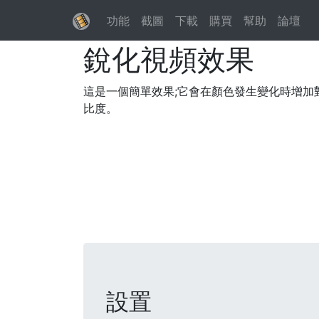
功能
截圖
下載
購買
幫助
論壇
銳化視頻效果
這是一個簡單效果;它會在顏色發生變化時增加
比度。
設置