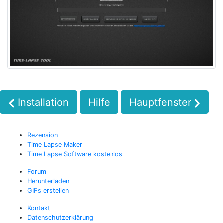
Installation
Hilfe
Hauptfenster
Rezension
Time Lapse Maker
Time Lapse Software kostenlos
Forum
Herunterladen
GIFs erstellen
Kontakt
Datenschutzerklärung